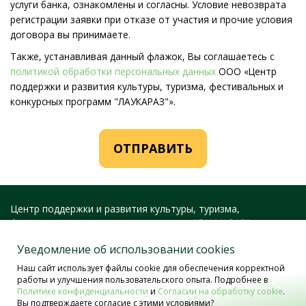
услуги банка, ознакомлены и согласны. Условие невозврата
регистрации заявки при отказе от участия и прочие условия
договора вы принимаете.
Также, устанавливая данный флажок, Вы соглашаетесь с
политикой обработки персональных данных
ООО «Центр
поддержки и развития культуры, туризма, фестивальных и
конкурсных программ "ЛАУКАРАЗ"».
ОТПРАВИТЬ
Центр поддержки и развития культуры, туризма,
фестивальных и конкурсных программ
"ЛАУКАРАЗ"
400051, Россия, г. Волгоград, ул. 40 лет ВЛКСМ, д. 19, к. 14
Уведомление об использовании cookies
тел/факс: 8 (800) 333-16-39, +7 (906) 401-98-35
Наш сайт использует файлы cookie для обеспечения корректной
https://laukaraz.ru/
работы и улучшения пользовательского опыта. Подробнее в
fazarel@mail.ru
Политике конфиденциальности
и
Согласии на обработку cookie
.
Вы подтверждаете согласие с этими условиями?
laukaraz@gmail.com