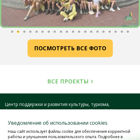
ПОСМОТРЕТЬ ВСЕ ФОТО
ВСЕ ПРОЕКТЫ
Центр поддержки и развития культуры, туризма,
фестивальных и конкурсных программ
"ЛАУКАРАЗ"
400051, Россия, г. Волгоград, ул. 40 лет ВЛКСМ, д. 19, к. 14
Уведомление об использовании cookies
тел/факс: 8 (800) 333-16-39, +7 (906) 401-98-35
Наш сайт использует файлы cookie для обеспечения корректной
https://laukaraz.ru/
работы и улучшения пользовательского опыта. Подробнее в