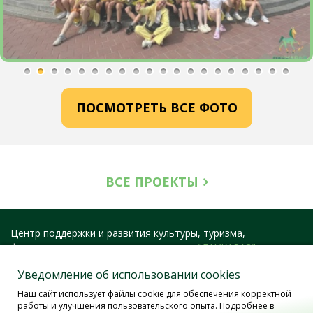
ПОСМОТРЕТЬ ВСЕ ФОТО
ВСЕ ПРОЕКТЫ
Центр поддержки и развития культуры, туризма,
фестивальных и конкурсных программ
"ЛАУКАРАЗ"
400051, Россия, г. Волгоград, ул. 40 лет ВЛКСМ, д. 19, к. 14
Уведомление об использовании cookies
тел/факс: 8 (800) 333-16-39, +7 (906) 401-98-35
Наш сайт использует файлы cookie для обеспечения корректной
https://laukaraz.ru/
работы и улучшения пользовательского опыта. Подробнее в